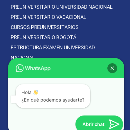
PREUNIVERSITARIO UNIVERSIDAD NACIONAL
PREUNIVERSITARIO VACACIONAL
CURSOS PREUNIVERSITARIOS
PREUNIVERSITARIO BOGOTÁ
ESTRUCTURA EXAMEN UNIVERSIDAD
NACIONAL
PREICFES Y PREUNIVERSITARIO
PREUNAL MÁS PREICFES
Hola
PREICFES Y PREUNIVERSITARIO VACACIONAL
¿En qué podemos ayudarte?
MEJOR PREICFES DE BOGOTÁ
MEJOR PREUNIVERSITARIO DE BOGOTÁ
Abrir chat
MAPA DEL SITIO