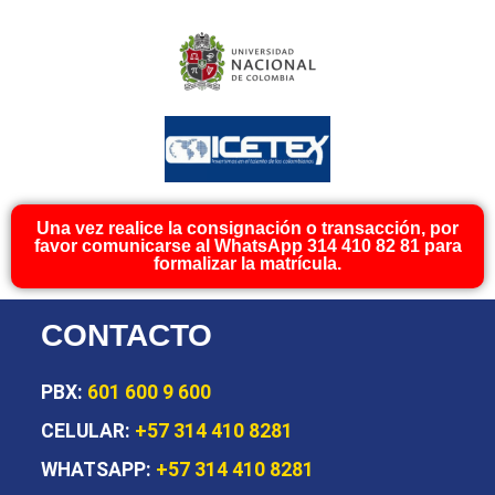
Una vez realice la consignación o transacción, por
favor comunicarse al WhatsApp 314 410 82 81 para
formalizar la matrícula.
CONTACTO
PBX:
601 600 9 600
CELULAR:
+57 314 410 8281
WHATSAPP:
+57 314 410 8281