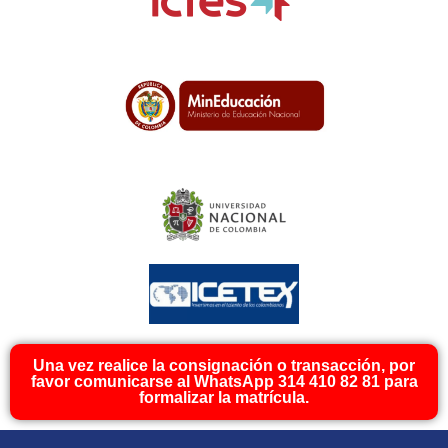
Una vez realice la consignación o transacción, por
favor comunicarse al WhatsApp 314 410 82 81 para
formalizar la matrícula.