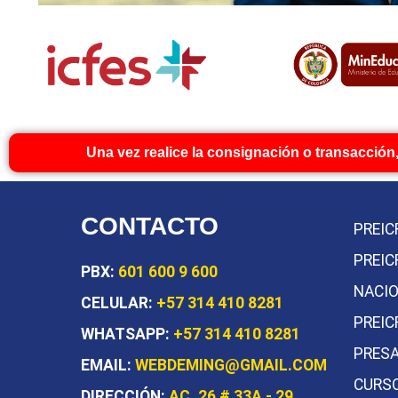
Una vez realice la consignación o transacción,
CONTACTO
PREIC
PREIC
PBX:
601 600 9 600
NACI
CELULAR:
+57 314 410 8281
PREIC
WHATSAPP:
+57 314 410 8281
PRESA
EMAIL:
WEBDEMING@GMAIL.COM
CURSO
DIRECCIÓN:
AC. 26 # 33A - 29,