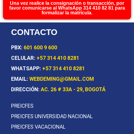
Una vez realice la consignación o transacción, por
favor comunicarse al WhatsApp 314 410 82 81 para
formalizar la matrícula.
CONTACTO
PBX:
601 600 9 600
CELULAR:
+57 314 410 8281
WHATSAPP:
+57 314 410 8281
EMAIL:
WEBDEMING@GMAIL.COM
DIRECCIÓN:
AC. 26 # 33A - 29, BOGOTÁ
PREICFES
PREICFES UNIVERSIDAD NACIONAL
PREICFES VACACIONAL