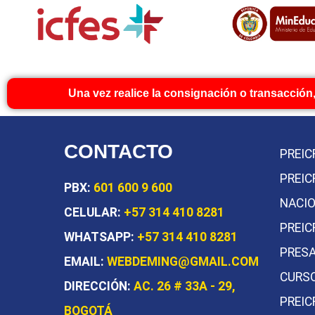
Una vez realice la consignación o transacción,
CONTACTO
PREIC
PREIC
PBX:
601 600 9 600
NACI
CELULAR:
+57 314 410 8281
PREIC
WHATSAPP:
+57 314 410 8281
PRESA
EMAIL:
WEBDEMING@GMAIL.COM
CURSO
DIRECCIÓN:
AC. 26 # 33A - 29,
PREIC
BOGOTÁ