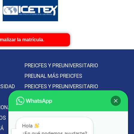
alizar la matrícula.
PREICFES Y PREUNIVERSITARIO
PREUNAL MÁS PREICFES
RSIDAD
PREICFES Y PREUNIVERSITARIO
VACACIONAL
IONAL
MEJOR PREICFES DE BOGOTÁ
IOS
MEJOR PREUNIVERSITARIO DE
Hola
TÁ
BOGOTÁ
¿En qué podemos ayudarte?