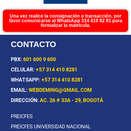
Una vez realice la consignación o transacción, por
favor comunicarse al WhatsApp 314 410 82 81 para
formalizar la matrícula.
CONTACTO
PBX:
601 600 9 600
CELULAR:
+57 314 410 8281
WHATSAPP:
+57 314 410 8281
EMAIL:
WEBDEMING@GMAIL.COM
DIRECCIÓN:
AC. 26 # 33A - 29, BOGOTÁ
PREICFES
PREICFES UNIVERSIDAD NACIONAL