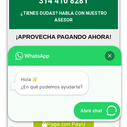
314 410 8281
¿TIENES DUDAS? HABLA CON NUESTRO
ASESOR
¡APROVECHA PAGANDO AHORA!
53%
De descuento hasta el
5 de Septiembre del 2025
Hola
$595,000
¿En qué podemos ayudarte?
$1.270.000
Abrir chat
Paga con PayU