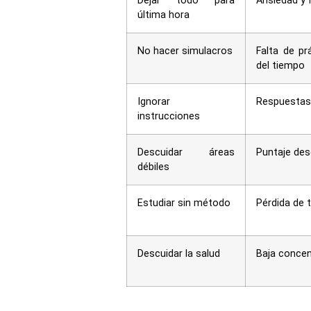
Dejar todo para
Ansiedad y 
última hora
No hacer simulacros
Falta de pr
del tiempo
Ignorar
Respuestas
instrucciones
Descuidar áreas
Puntaje des
débiles
Estudiar sin método
Pérdida de 
Descuidar la salud
Baja conce