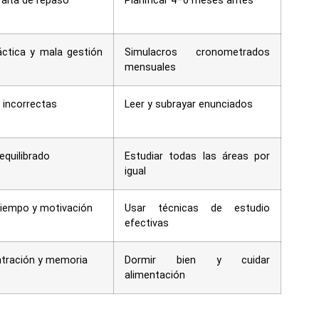
falta de repaso
Planificar 4–6 meses antes
áctica y mala gestión
Simulacros cronometrados
mensuales
 incorrectas
Leer y subrayar enunciados
equilibrado
Estudiar todas las áreas por
igual
tiempo y motivación
Usar técnicas de estudio
efectivas
ntración y memoria
Dormir bien y cuidar
alimentación